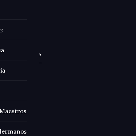
origen y la
raguaya —
 el mundo
ía
LA MASONERÍA?
ía
Maestros
Hermanos