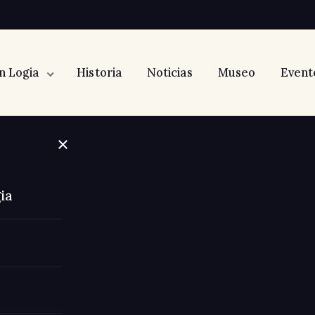
n Logia
Historia
Noticias
Museo
Event
×
a
en
ia