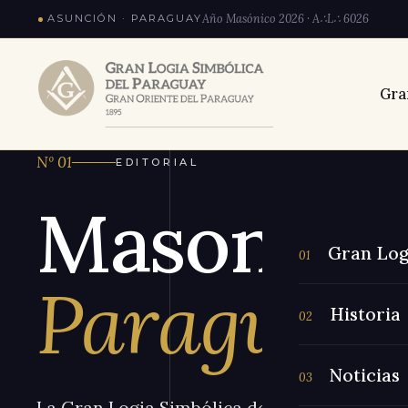
Año Masónico
2026 · A∴L∴ 6026
ASUNCIÓN · PARAGUAY
Gra
Nº 01
EDITORIAL
Masonerí
Gran Log
01
Paraguay
Historia
02
Noticias
03