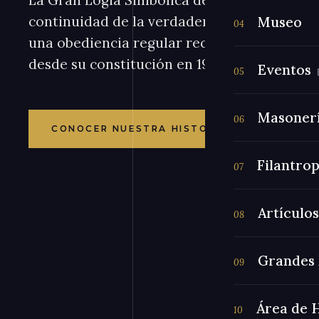
La Gran Logia Simbólica del Paraguay es el 
continuidad de la verdadera masonería pa
Museo
04
una obediencia regular reconocida en todo
desde su constitución en 1923.
Eventos
05
Masoner
06
¿QUÉ ES 
CONOCER NUESTRA HISTORIA
Filantrop
07
Artículos
08
Grandes 
09
Área de 
10