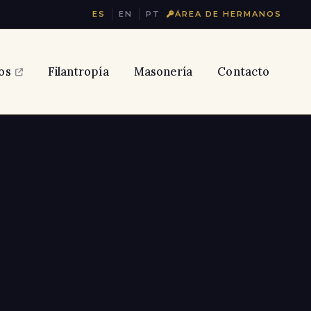
ES
EN
PT
ÁREA DE HERMANOS
os
Filantropía
Masonería
Contacto