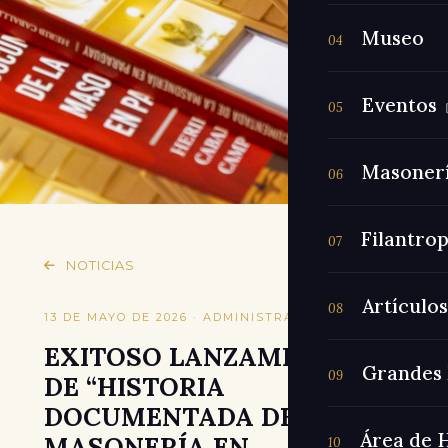
Museo
04
Eventos
05
Masoner
06
Filantrop
07
NOTICIAS
Artículos
08
13 DE MAYO DE 2026 · ADMINISTRADOR
EXITOSO LANZAMIENTO
Grandes 
09
DE “HISTORIA
DOCUMENTADA DE LA
Área de 
MASONERÍA EN
10