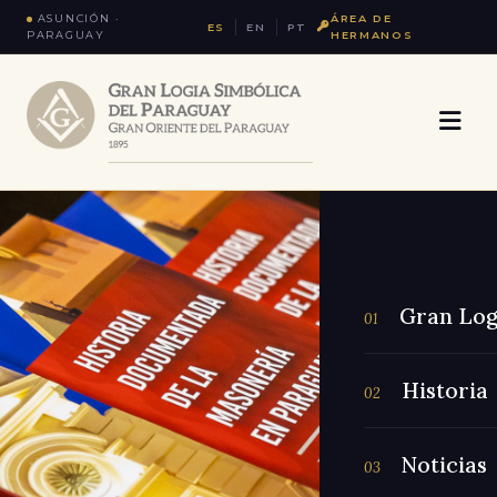
ASUNCIÓN ·
ÁREA DE
ES
EN
PT
PARAGUAY
HERMANOS
Gran Log
01
Historia
02
Noticias
03